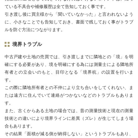
ている不具合や補修履歴は全て告知しておく事です。
引き渡し後に買主様から「聞いていなかった」と言われないよう
に、小さなことでも告知しておき、書面で残しておく事がトラブ
ルを防ぐ方法につながります。
境界トラブル
中古戸建や土地の売買では、引き渡しまでに隣地との「境」を明
確にする必要があり、境を明確にする為には測量士による隣地所
有者との立会いのもと、目印となる「境界杭」の設置を行いま
す。
この際に隣地所有者との不仲により立ち合いをしてくれない、ま
たは遠方に住んでいて連絡がつかないなどのトラブルもありま
す。
また、古くからある土地の場合では、昔の測量技術と現在の測量
技術との違いにより境界ラインに差異（ズレ）が生じてしまう場
合もあります。
その結果「面積が減る側が納得しない」というトラブルもあり、