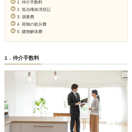
1. 仲介手数料
2. 抵当権抹消登記
3. 測量費
4. 荷物の処分費
5. 建物解体費
1．仲介手数料