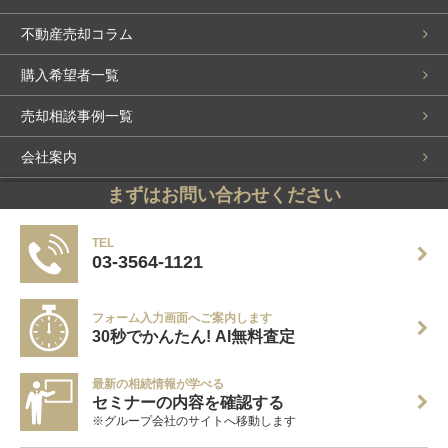
不動産売却コラム
購入希望者一覧
売却相談事例一覧
会社案内
まずはお問い合わせください
スタッフ紹介
お問い合わせ・来店予約
TEL
03-3564-1121
個人情報保護方針
フォーム入力画面へご案内します
サイトマップ
30秒でかんたん! AI無料査定
売却実績掲載中
最新の相続情報が学べる
セミナーの内容を確認する
Copyright (C) Century21 Bring Up All Rights Reserved.
※グループ会社のサイトへ移動します
センチュリー21加盟店は、すべて独立・自営です。