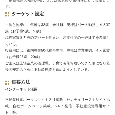
一般住宅用の建築用地、または投資用収益物件として想定しま
す。
ターゲット設定
土地と同様に、年齢は32歳、会社員、奥様はパート勤務、４人家
族（お子様5歳、２歳）
現在家賃８万円のアパート住まい、注文住宅の一戸建てを希望し
ている。
投資用には、都内在住50代前半男性、奥様は専業主婦、４人家族
（お子様25歳、20歳）
ご主人は上場企業の管理職、子育ても落ち着いてきた頃になり老
後の安定のために不動産投資を始めようとしている。
集客方法
インターネット活用
不動産検索ポータルサイト各社掲載、センチュリー２１サイト掲
載、自社ホームページ掲載、S N S発信、不動産投資専用サイ
ト 等。