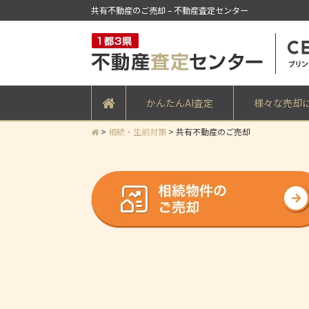
共有不動産のご売却 – 不動産査定センター
かんたんAI査定
様々な売却
>
相続・生前対策
>
共有不動産のご売却