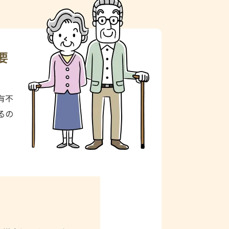
要
有不
るの