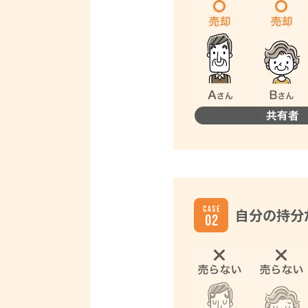
自分の持分
02