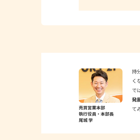
持
く
で
発
売買営業本部
て
執行役員・本部長
尾城 学