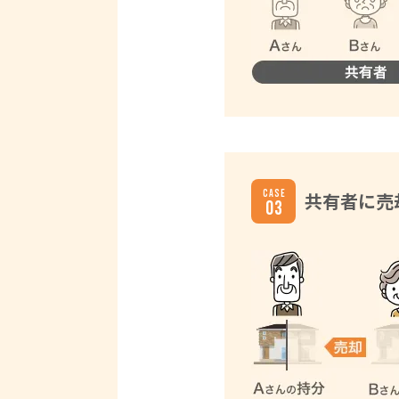
共有者に売
03