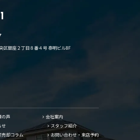
プ
都中央区銀座２丁目８番４号 泰明ビル8F
まずはお問い合わせください
TEL
03-3564-1121
様の声
会社案内
らせ
スタッフ紹介
産売却コラム
お問い合わせ・来店予約
フォーム入力画面へご案内します