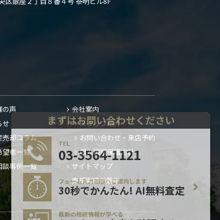
都中央区銀座２丁目８番４号 泰明ビル8F
まずはお問い合わせください
TEL
03-3564-1121
様の声
会社案内
らせ
スタッフ紹介
産売却コラム
お問い合わせ・来店予約
フォーム入力画面へご案内します
30秒でかんたん! AI無料査定
希望者一覧
個人情報保護方針
相談事例一覧
サイトマップ
最新の相続情報が学べる
セミナーの内容を確認する
売却実績掲載中
※グループ会社のサイトへ移動します
表示しない
閉じる