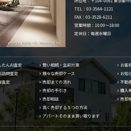
所在地：〒104-0061 東京
TEL：03-3564-1121
FAX：03-3528-6211
営業時間：10:00～18:00
定休日：毎週水曜日
んたんAI査定
賢い相続・生前対策
お客
料訪問査定
様々な売却ケース
お知
取査定
売却までの流れ
不動
売却の手引き
購入
売却相談
売却
高く売却する５つの方法
アパートそのまま買い取ります