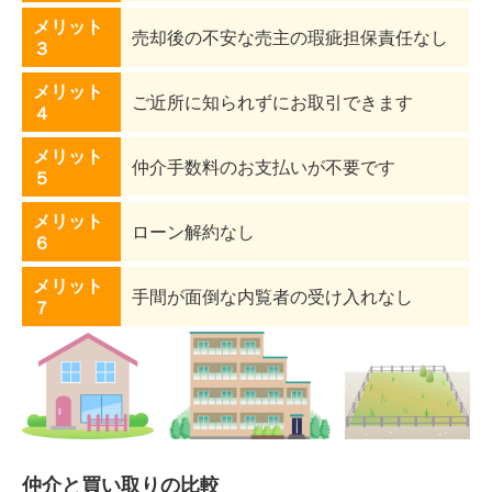
メリット
売却後の不安な売主の瑕疵担保責任なし
３
メリット
ご近所に知られずにお取引できます
４
メリット
仲介手数料のお支払いが不要です
５
メリット
ローン解約なし
６
メリット
手間が面倒な内覧者の受け入れなし
７
仲介と買い取りの比較