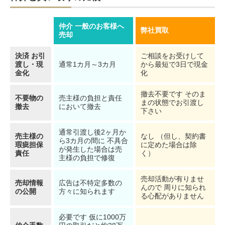
仲介 一般のお客様へ
弊社買取
売却
決済 お引
ご相談をお受けして
渡し・現
通常1カ月～3カ月
から最短で3日で現金
金化
化
撤去不要です そのま
不要物の
売主様の負担と責任
まの状態でお引渡し
撤去
において撤去
下さい
通常引渡し後2ヶ月か
売主様の
なし （但し、契約書
ら3カ月の間に 不具合
瑕疵担保
に定めた場合は除
が発生した場合は売
責任
く）
主様の負担で修復
売却活動が有りませ
売却情報
広告は不特定多数の
んので 周りに知られ
の公開
方々に知られます
る心配がありません
必要です 仮に1000万