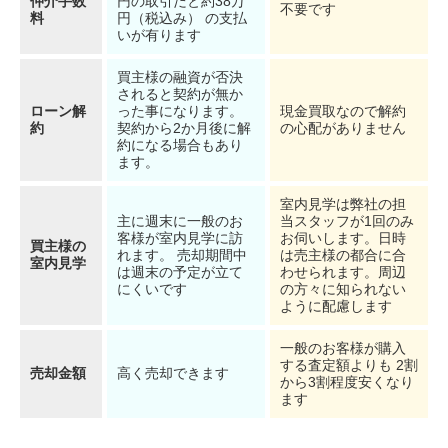
仲介手数
円の取引だと約38万
不要です
料
円（税込み） の支払
いが有ります
買主様の融資が否決
されると契約が無か
ローン解
った事になります。
現金買取なので解約
約
契約から2か月後に解
の心配がありません
約になる場合もあり
ます。
室内見学は弊社の担
主に週末に一般のお
当スタッフが1回のみ
客様が室内見学に訪
お伺いします。日時
買主様の
れます。 売却期間中
は売主様の都合に合
室内見学
は週末の予定が立て
わせられます。周辺
にくいです
の方々に知られない
ように配慮します
一般のお客様が購入
する査定額よりも 2割
売却金額
高く売却できます
から3割程度安くなり
ます