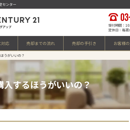
定センター
03
受付時間：10:0
定休日：毎週
に対応
売却までの流れ
売却の手引き
お客様の
るほうがいいの？
購入するほうがいいの？