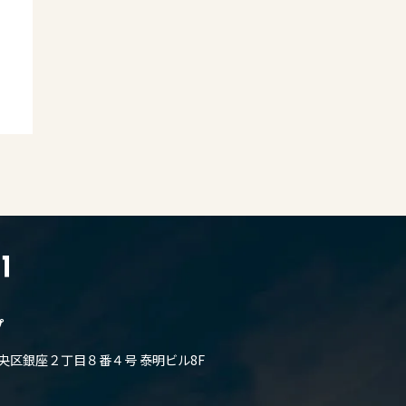
プ
都中央区銀座２丁目８番４号 泰明ビル8F