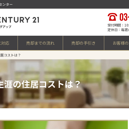
センター
03
受付時間：10:0
定休日：毎週
に対応
売却までの流れ
売却の手引き
お客様の
住居コストは？
生涯の住居コストは？