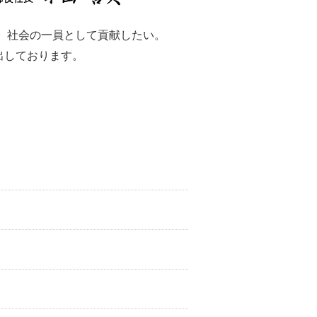
、社会の一員として貢献したい。
出しております。
。