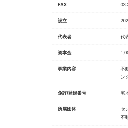
FAX
03-
設立
20
代表者
代
資本金
1,
事業内容
不
ン
免許/登録番号
宅
所属団体
セ
不